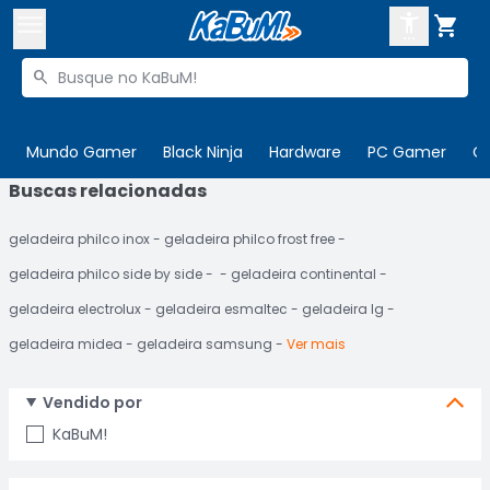



Buscar produtos


Enviar para:
Digite o CEP
Mundo Gamer
Black Ninja
Hardware
PC Gamer
C
Buscas relacionadas

Olá. Acesse sua conta
geladeira philco inox
geladeira philco frost free
ENTRE

Departamentos
geladeira philco side by side
geladeira continental
CADASTRE-SE
Cupons

geladeira electrolux
geladeira esmaltec
geladeira lg
geladeira midea
geladeira samsung
Ver mais
Mais Vendidos

Ativar tradutor em libras

Vendido por
KaBuM!