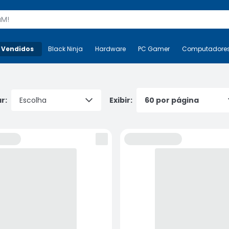
s
 Vendidos
Mais-v-
Black Ninja
Black Ninja
Hardware
Hardware
PC Gamer
PC Gamer
Computadore
Co
r:
Exibir: