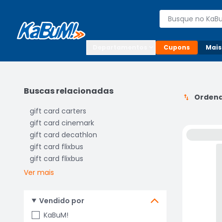
Enviar para:

Buscar produto
Digite o CEP

Departamentos
Cupons
Mais
Buscas relacionadas
Ordena
gift card carters
gift card cinemark
gift card decathlon
gift card flixbus
gift card flixbus
Ver mais
Vendido por
KaBuM!