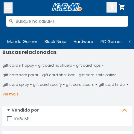



Buscar produtos


Enviar para:
Digite o CEP
Mundo Gamer
Black Ninja
Hardware
PC Gamer
C
Buscas relacionadas

Olá. Acesse sua conta
gift card ri happy
gift card riachuelo
gift card rops
ENTRE

Departamentos
gift card sem parar
gift card shell box
gift card sorte online
CADASTRE-SE
Cupons

gift card spicy
gift card spotify
gift card steam
gift card tinder
Ver mais
Mais Vendidos

Ativar tradutor em libras

Vendido por
KaBuM!