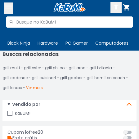



Buscar produtos


Enviar para:
Digite o CEP
Black Ninja
Hardware
PC Gamer
Computadores
P
Buscas relacionadas

Olá. Acesse sua conta
grill multi
grill oster
grill philco
grill arno
grill britania
ENTRE

Departamentos
grill cadence
grill cuisinart
grill gaabor
grill hamilton beach
CADASTRE-SE
Cupons

grill lenoxx
Ver mais
Mais Vendidos

Vendido por
Ativar tradutor em libras

KaBuM!
Cupom lofree20
Frete grátis