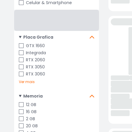
Celular & Smartphone
Placa Grafica
GTX 1660
Integrada
RTX 2060
RTX 3050
RTX 3060
Ver mais
Memoria
12 GB
16 GB
2 GB
20 GB