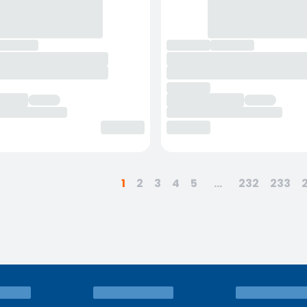
1
2
3
4
5
...
232
233