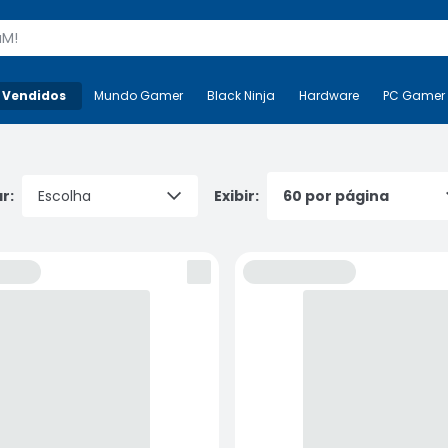
s
 Vendidos
Mais-v-
Mundo Gamer
Mundo Gamer
Black Ninja
Black Ninja
Hardware
Hardware
PC Gamer
r:
Exibir: