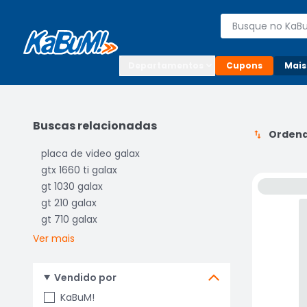
Enviar para:

Buscar produto
Digite o CEP

Departamentos
Cupons
Mais
Buscas relacionadas
Ordena
placa de video galax
gtx 1660 ti galax
gt 1030 galax
gt 210 galax
gt 710 galax
Ver mais
Vendido por
KaBuM!