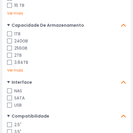
16 TB
Ver mais
Capacidade De Armazenamento
1TB
240GB
256GB
2TB
3.84TB
Ver mais
Interface
NAS
SATA
USB
Compatibilidade
2.5"
3.5"