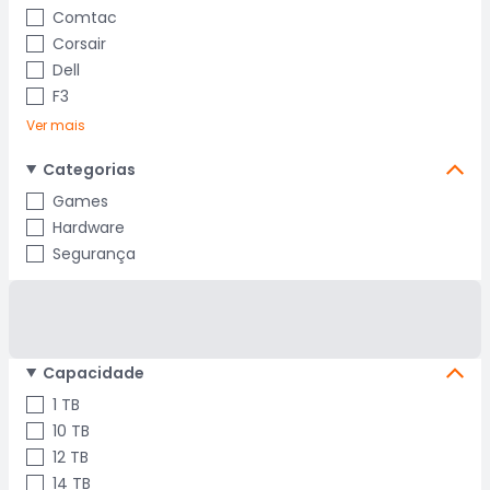
Comtac
Corsair
Dell
F3
Ver mais
Categorias
Games
Hardware
Segurança
Capacidade
1 TB
10 TB
12 TB
14 TB