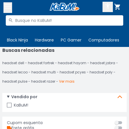



Buscar produtos


Enviar para:
Digite o CEP
Black Ninja
Hardware
PC Gamer
Computadores
P
Buscas relacionadas

Olá. Acesse sua conta
headset dell
headset fortrek
headset hayom
headset jabra
ENTRE

Departamentos
headset lecoo
headset multi
headset pcyes
headset poly
CADASTRE-SE
Cupons

headset pulse
headset razer
Ver mais
Mais Vendidos

Vendido por
Ativar tradutor em libras

KaBuM!
Cupom esquenta
Frete grátis