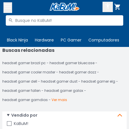



Buscar produtos


Enviar para:
Digite o CEP
Black Ninja
Hardware
PC Gamer
Computadores
P
Buscas relacionadas

Olá. Acesse sua conta
headset gamer brazil pc
headset gamer bluecase
ENTRE

Departamentos
headset gamer cooler master
headset gamer dazz
CADASTRE-SE
Cupons

headset gamer dell
headset gamer dust
headset gamer elg
headset gamer fallen
headset gamer galax
Mais Vendidos

headset gamer gamdias
Ver mais
Ativar tradutor em libras

Vendido por
KaBuM!