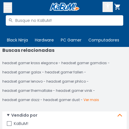



Buscar produtos


Enviar para:
Digite o CEP
Black Ninja
Hardware
PC Gamer
Computadores
P
Buscas relacionadas

Olá. Acesse sua conta
headset gamer kross elegance
headset gamer gamdias
ENTRE

Departamentos
headset gamer galax
headset gamer fallen
CADASTRE-SE
Cupons

headset gamer lenovo
headset gamer philco
headset gamer thermaltake
headset gamer vinik
Mais Vendidos

headset gamer dazz
headset gamer dust
Ver mais
Ativar tradutor em libras

Vendido por
KaBuM!