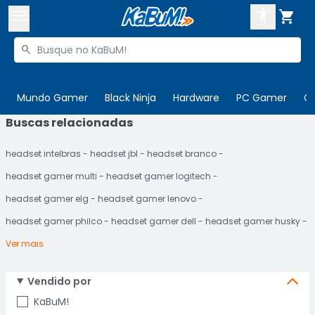



Buscar produtos


Enviar para:
Digite o CEP
Mundo Gamer
Black Ninja
Hardware
PC Gamer
C
Buscas relacionadas

Olá. Acesse sua conta
headset intelbras
headset jbl
headset branco
ENTRE

Departamentos
headset gamer multi
headset gamer logitech
CADASTRE-SE
Cupons

headset gamer elg
headset gamer lenovo
headset gamer philco
headset gamer dell
headset gamer husky
Mais Vendidos

Ver mais
Ativar tradutor em libras

Vendido por
KaBuM!