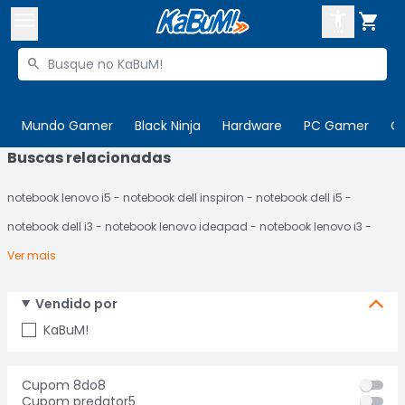



Buscar produtos


Enviar para:
Digite o CEP
Mundo Gamer
Black Ninja
Hardware
PC Gamer
C
Buscas relacionadas

Olá. Acesse sua conta
notebook lenovo i5
notebook dell inspiron
notebook dell i5
ENTRE

Departamentos
notebook dell i3
notebook lenovo ideapad
notebook lenovo i3
CADASTRE-SE
Cupons

Ver mais
Mais Vendidos

Vendido por
Ativar tradutor em libras

KaBuM!
Cupom 8do8
Cupom predator5