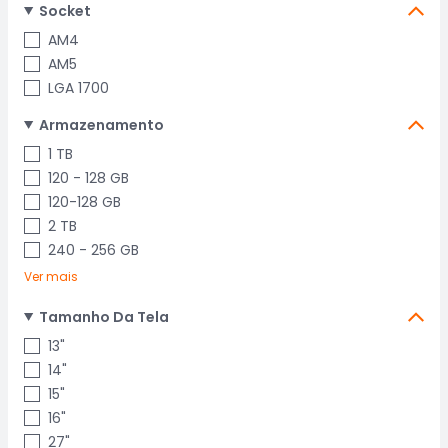
Socket
AM4
AM5
LGA 1700
Armazenamento
1 TB
120 - 128 GB
120-128 GB
2 TB
240 - 256 GB
Ver mais
Tamanho Da Tela
13"
14"
15"
16"
27"