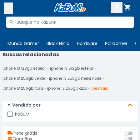



Buscar produtos


Enviar para:
Digite o CEP
Mundo Gamer
Black Ninja
Hardware
PC Gamer
C
Buscas relacionadas

Olá. Acesse sua conta
iphone 13 128gb estelar
iphone 13 512gb estelar
ENTRE

Departamentos
iphone 13 256gb verde
iphone 13 256gb meia noite
CADASTRE-SE
Cupons

iphone 13 256gb rosa
iphone 13 256gb azul
Ver mais
Mais Vendidos

Vendido por
Ativar tradutor em libras

KaBuM!
Frete grátis
OpenBox