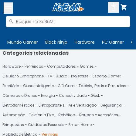



Buscar produtos


Enviar para:
Digite o CEP
Mundo Gamer
Black Ninja
Hardware
PC Gamer
C
Categorias relacionadas

Olá. Acesse sua conta
Hardware
Periféricos
Computadores
Games
ENTRE

Departamentos
Celular & Smartphone
TV
Áudio
Projetores
Espaço Gamer
CADASTRE-SE
Cupons

Escritório
Casa Inteligente
Gift Card
Tablets, iPads e E-readers
Câmeras e Drones
Energia
Conectividade
Geek
Mais Vendidos

Eletrodomésticos
Eletroportáteis
Ar e Ventilação
Segurança
Ativar tradutor em libras

Automação
Telefonia Fixa
Robótica
Roupas e Acessórios
Brinquedos
Cuidados Pessoais
Smart Home
Mobilidade Elétrica
Ver mais