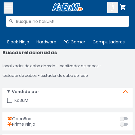



Buscar produtos


Enviar para:
Digite o CEP
Black Ninja
Hardware
PC Gamer
Computadores
P
Buscas relacionadas

Olá. Acesse sua conta
localizador de cabo de rede
localizador de cabos
ENTRE

Departamentos
testador de cabos
testador de cabo de rede
CADASTRE-SE
Cupons

Vendido por
Mais Vendidos

KaBuM!
Ativar tradutor em libras

OpenBox
Prime Ninja