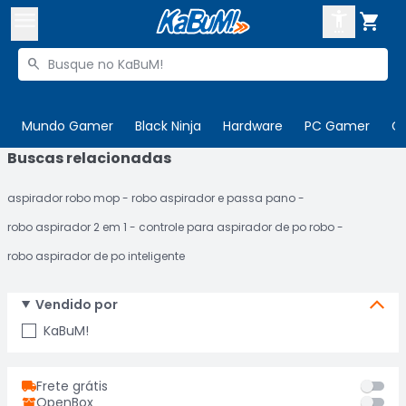



Buscar produtos


Enviar para:
Digite o CEP
Mundo Gamer
Black Ninja
Hardware
PC Gamer
C
Buscas relacionadas

Olá. Acesse sua conta
aspirador robo mop
robo aspirador e passa pano
ENTRE

Departamentos
robo aspirador 2 em 1
controle para aspirador de po robo
CADASTRE-SE
Cupons

robo aspirador de po inteligente
Mais Vendidos

Vendido por
Ativar tradutor em libras

KaBuM!
Frete grátis
OpenBox