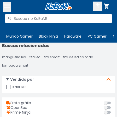



Buscar produtos


Enviar para:
Digite o CEP
Mundo Gamer
Black Ninja
Hardware
PC Gamer
C
Buscas relacionadas

Olá. Acesse sua conta
mangueira led
fita led
fita smart
fita de led colorida
ENTRE

Departamentos
lampada smart
CADASTRE-SE
Cupons

Vendido por
Mais Vendidos

KaBuM!
Ativar tradutor em libras

Frete grátis
OpenBox
Prime Ninja