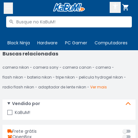



Buscar produtos


Enviar para:
Digite o CEP
Black Ninja
Hardware
PC Gamer
Computadores
P
Buscas relacionadas

Olá. Acesse sua conta
camera nikon
camera sony
camera canon
camera
ENTRE

Departamentos
flash nikon
bateria nikon
tripe nikon
pelicula hydrogel nikon
CADASTRE-SE
Cupons

radio flash nikon
adaptador de lente nikon
Ver mais
Mais Vendidos

Vendido por
Ativar tradutor em libras

KaBuM!
Frete grátis
OpenBox