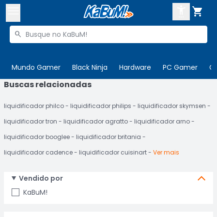



Buscar produtos


Enviar para:
Digite o CEP
Mundo Gamer
Black Ninja
Hardware
PC Gamer
C
Buscas relacionadas

Olá. Acesse sua conta
liquidificador philco
liquidificador philips
liquidificador skymsen
ENTRE

Departamentos
liquidificador tron
liquidificador agratto
liquidificador arno
CADASTRE-SE
Cupons

liquidificador booglee
liquidificador britania
liquidificador cadence
liquidificador cuisinart
Ver mais
Mais Vendidos

Ativar tradutor em libras

Vendido por
KaBuM!