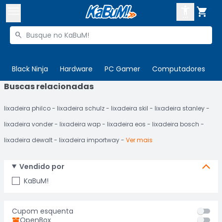



Buscar produtos


Enviar para:
Digite o CEP
Black Ninja
Hardware
PC Gamer
Computadores
P
Buscas relacionadas

Olá. Acesse sua conta
lixadeira philco
lixadeira schulz
lixadeira skil
lixadeira stanley
ENTRE

Departamentos
lixadeira vonder
lixadeira wap
lixadeira eos
lixadeira bosch
CADASTRE-SE
Cupons

lixadeira dewalt
lixadeira importway
Ver mais
Mais Vendidos

Vendido por
Ativar tradutor em libras

KaBuM!
Cupom esquenta
OpenBox