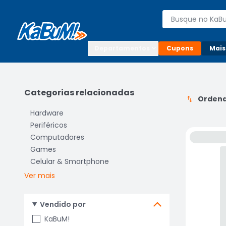
Enviar para:

Buscar produto
Digite o CEP

Departamentos
Cupons
Mais
Categorias relacionadas
Ordena
Hardware
Periféricos
Computadores
Games
Celular & Smartphone
Ver mais
Vendido por
KaBuM!