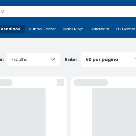
s
 Vendidos
Mais-v-
Mundo Gamer
Mundo Gamer
Black Ninja
Black Ninja
Hardware
Hardware
PC Gamer
r:
Exibir: