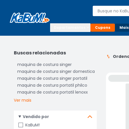
Enviar para:

Buscar produto
Digite o CEP

Departamentos
Cupons
Mais
Buscas relacionadas
Ordena
maquina de costura singer
maquina de costura singer domestica
maquina de costura singer portatil
maquina de costura portatil philco
maquina de costura portatil lenoxx
Ver mais
Vendido por
KaBuM!