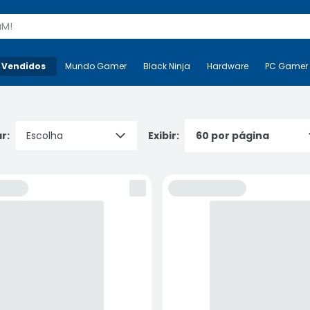
s
 Vendidos
Mais-v-
Mundo Gamer
Mundo Gamer
Black Ninja
Black Ninja
Hardware
Hardware
PC Gamer
r:
Exibir: