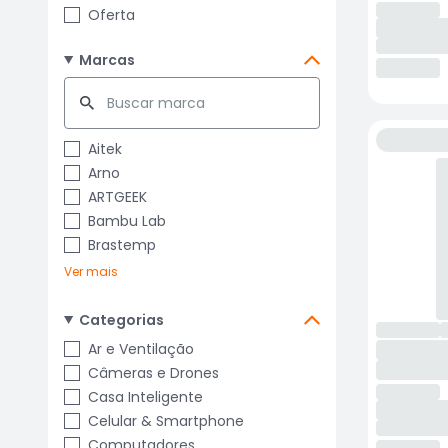
Oferta
Marcas
Aitek
Arno
ARTGEEK
Bambu Lab
Brastemp
Ver mais
Categorias
Ar e Ventilação
Câmeras e Drones
Casa Inteligente
Celular & Smartphone
Computadores