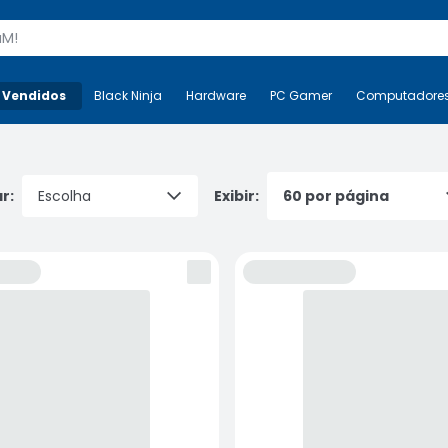
s
 Vendidos
Mais-v-
Black Ninja
Black Ninja
Hardware
Hardware
PC Gamer
PC Gamer
Computadore
Co
r:
Exibir: