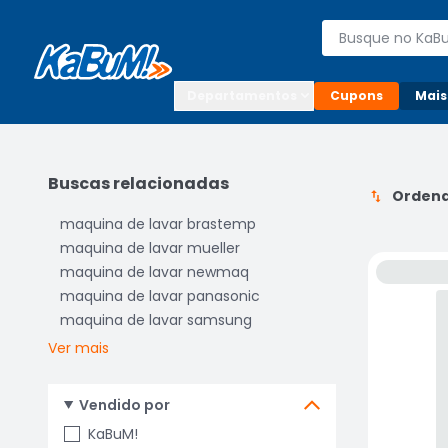
Enviar para:

Buscar produto
Digite o CEP

Departamentos
Cupons
Mais
Buscas relacionadas
Ordena
maquina de lavar brastemp
maquina de lavar mueller
maquina de lavar newmaq
maquina de lavar panasonic
maquina de lavar samsung
Ver mais
Vendido por
KaBuM!