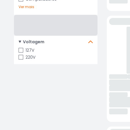
Ver mais
Voltagem
127V
220V