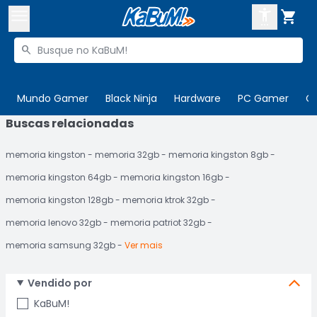



Buscar produtos


Enviar para:
Digite o CEP
Mundo Gamer
Black Ninja
Hardware
PC Gamer
C
Buscas relacionadas

Olá. Acesse sua conta
memoria kingston
memoria 32gb
memoria kingston 8gb
ENTRE

Departamentos
memoria kingston 64gb
memoria kingston 16gb
CADASTRE-SE
Cupons

memoria kingston 128gb
memoria ktrok 32gb
memoria lenovo 32gb
memoria patriot 32gb
Mais Vendidos

memoria samsung 32gb
Ver mais
Ativar tradutor em libras

Vendido por
KaBuM!