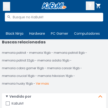



Buscar produtos


Enviar para:
Digite o CEP
Black Ninja
Hardware
PC Gamer
Computadores
P
Buscas relacionadas

Olá. Acesse sua conta
memoria patriot
memoria 16gb
memoria patriot 8gb
ENTRE

Departamentos
memoria patriot 32gb
memoria adata 16gb
CADASTRE-SE
Cupons

memoria cobra gamer 16gb
memoria corsair 16gb
memoria crucial 16gb
memoria hikvision 16gb
Mais Vendidos

memoria husky 16gb
Ver mais
Ativar tradutor em libras

Vendido por
KaBuM!