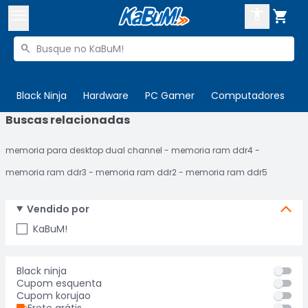



Buscar produtos


Enviar para:
Digite o CEP
Black Ninja
Hardware
PC Gamer
Computadores
P
Buscas relacionadas

Olá. Acesse sua conta
memoria para desktop dual channel
memoria ram ddr4
ENTRE

Departamentos
memoria ram ddr3
memoria ram ddr2
memoria ram ddr5
CADASTRE-SE
Cupons

Vendido por
Mais Vendidos

KaBuM!
Ativar tradutor em libras

Black ninja
Cupom esquenta
Cupom korujao