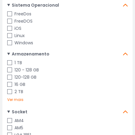
Sistema Operacional
FreeDos
FreeDOS
iOS
Linux
Windows
Armazenamento
1 TB
120 - 128 GB
120-128 GB
16 GB
2 TB
Ver mais
Socket
AM4
AM5