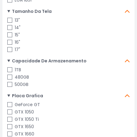
LGA 1851
Tamanho Da Tela
13"
14"
15"
16"
17"
Capacidade De Armazenamento
1TB
480GB
500GB
Placa Grafica
GeForce GT
GTX 1050
GTX 1050 Ti
GTX 1650
GTX 1660