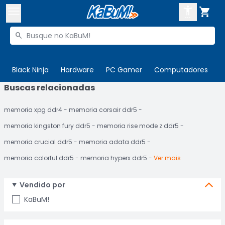



Buscar produtos


Enviar para:
Digite o CEP
Black Ninja
Hardware
PC Gamer
Computadores
P
Buscas relacionadas

Olá. Acesse sua conta
memoria xpg ddr4
memoria corsair ddr5
ENTRE

Departamentos
memoria kingston fury ddr5
memoria rise mode z ddr5
CADASTRE-SE
Cupons

memoria crucial ddr5
memoria adata ddr5
memoria colorful ddr5
memoria hyperx ddr5
Ver mais
Mais Vendidos

Ativar tradutor em libras

Vendido por
KaBuM!