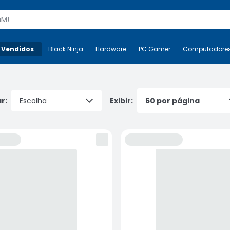
s
 Vendidos
Mais-v-
Black Ninja
Black Ninja
Hardware
Hardware
PC Gamer
PC Gamer
Computadore
Co
r:
Exibir: