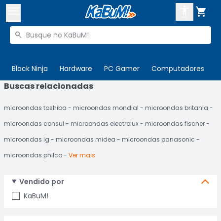



Buscar produtos


Enviar para:
Digite o CEP
Black Ninja
Hardware
PC Gamer
Computadores
P
Buscas relacionadas

Olá. Acesse sua conta
microondas toshiba
microondas mondial
microondas britania
ENTRE

Departamentos
microondas consul
microondas electrolux
microondas fischer
CADASTRE-SE
Cupons

microondas lg
microondas midea
microondas panasonic
microondas philco
Ver mais
Mais Vendidos

Ativar tradutor em libras

Vendido por
KaBuM!