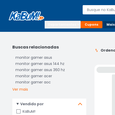
Enviar para:

Buscar produto
Digite o CEP

Departamentos
Cupons
Mais
Buscas relacionadas
Ordena
monitor gamer asus
monitor gamer asus 144 hz
monitor gamer asus 360 hz
monitor gamer acer
monitor gamer aoc
Ver mais
Vendido por
KaBuM!