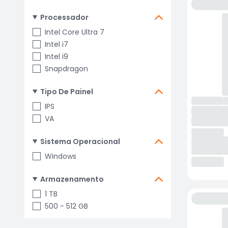
Processador
Intel Core Ultra 7
Intel i7
Intel i9
Snapdragon
Tipo De Painel
IPS
VA
Sistema Operacional
Windows
Armazenamento
1 TB
500 - 512 GB