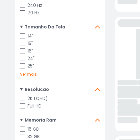
240 Hz
70 Hz
Tamanho Da Tela
14"
15"
16"
24"
25"
Ver mais
Resolucao
2K (QHD)
Full HD
Memoria Ram
16 GB
32 GB