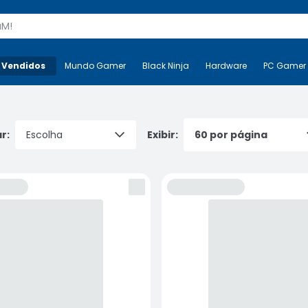
s
 Vendidos
Mais-v-
Mundo Gamer
Mundo Gamer
Black Ninja
Black Ninja
Hardware
Hardware
PC Gamer
r:
Exibir: