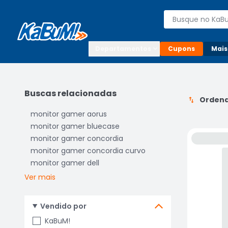
Enviar para:

Buscar produto
Digite o CEP

Departamentos
Cupons
Mais
Buscas relacionadas
Ordena
monitor gamer aorus
monitor gamer bluecase
monitor gamer concordia
monitor gamer concordia curvo
monitor gamer dell
Ver mais
Vendido por
KaBuM!