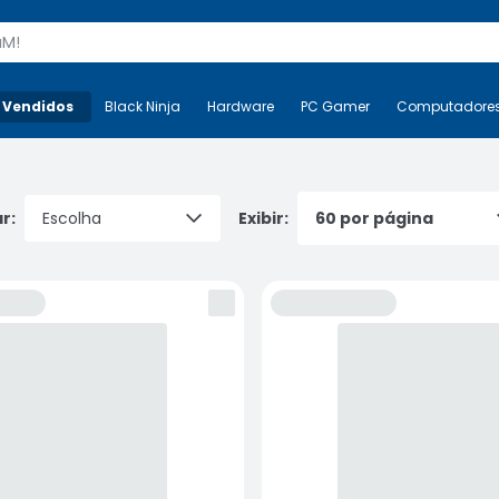
s
 Vendidos
Mais-v-
Black Ninja
Black Ninja
Hardware
Hardware
PC Gamer
PC Gamer
Computadore
Co
r:
Exibir: