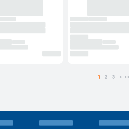
1
2
3
>
>