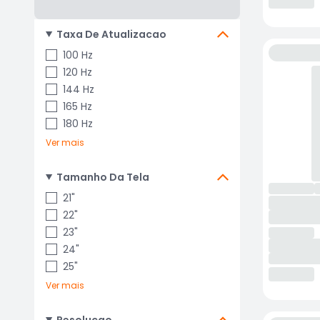
Taxa De Atualizacao
100 Hz
120 Hz
144 Hz
165 Hz
180 Hz
Ver mais
Tamanho Da Tela
21"
22"
23"
24"
25"
Ver mais