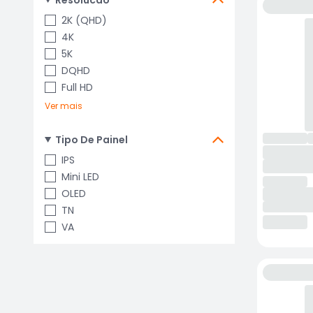
Resolucao
2K (QHD)
4K
5K
DQHD
Full HD
Ver mais
Tipo De Painel
IPS
Mini LED
OLED
TN
VA