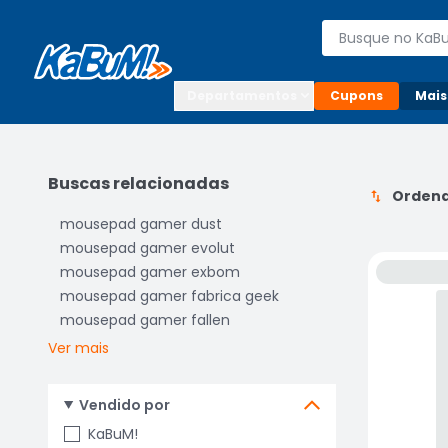
Enviar para:

Buscar produto
Digite o CEP

Departamentos
Cupons
Mais
Buscas relacionadas
Ordena
mousepad gamer dust
mousepad gamer evolut
mousepad gamer exbom
mousepad gamer fabrica geek
mousepad gamer fallen
Ver mais
Vendido por
KaBuM!