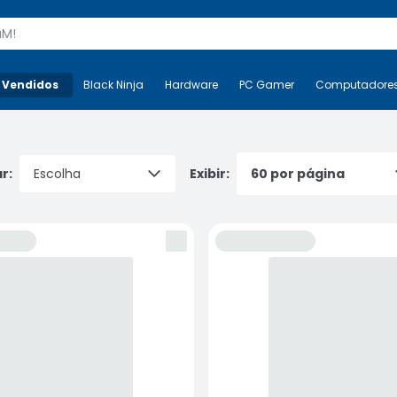
s
 Vendidos
Mais-v-
Black Ninja
Black Ninja
Hardware
Hardware
PC Gamer
PC Gamer
Computadore
Co
r:
Exibir: