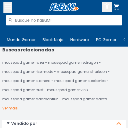



Buscar produtos


Enviar para:
Digite o CEP
Mundo Gamer
Black Ninja
Hardware
PC Gamer
C
Buscas relacionadas

Olá. Acesse sua conta
mousepad gamer razer
mousepad gamer redragon
ENTRE

Departamentos
mousepad gamer rise mode
mousepad gamer sharkoon
CADASTRE-SE
Cupons

mousepad gamer starnerd
mousepad gamer steelseries
mousepad gamer trust
mousepad gamer vinik
Mais Vendidos

mousepad gamer adamantiun
mousepad gamer adata
Ativar tradutor em libras

Ver mais
Vendido por