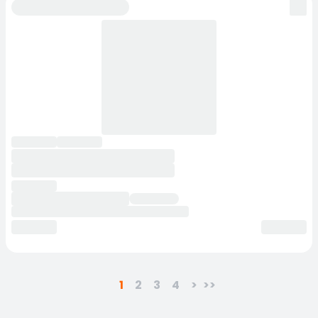
1
2
3
4
>
>>