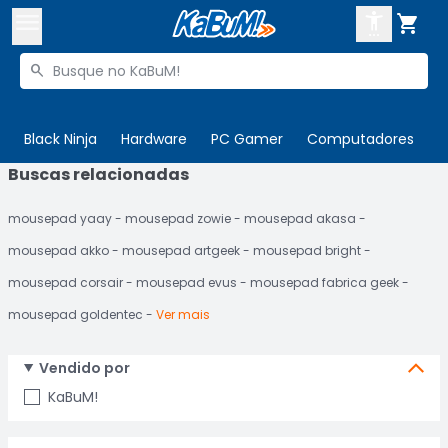



Buscar produtos


Enviar para:
Digite o CEP
Black Ninja
Hardware
PC Gamer
Computadores
P
Buscas relacionadas

Olá. Acesse sua conta
mousepad yaay
mousepad zowie
mousepad akasa
ENTRE

Departamentos
mousepad akko
mousepad artgeek
mousepad bright
CADASTRE-SE
Cupons

mousepad corsair
mousepad evus
mousepad fabrica geek
mousepad goldentec
Ver mais
Mais Vendidos

Ativar tradutor em libras

Vendido por
KaBuM!