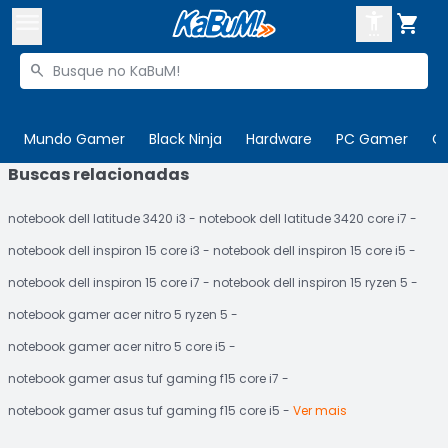



Buscar produtos


Enviar para:
Digite o CEP
Mundo Gamer
Black Ninja
Hardware
PC Gamer
C
Buscas relacionadas

Olá. Acesse sua conta
notebook dell latitude 3420 i3
notebook dell latitude 3420 core i7
ENTRE

Departamentos
notebook dell inspiron 15 core i3
notebook dell inspiron 15 core i5
CADASTRE-SE
Cupons

notebook dell inspiron 15 core i7
notebook dell inspiron 15 ryzen 5
notebook gamer acer nitro 5 ryzen 5
Mais Vendidos

notebook gamer acer nitro 5 core i5
Ativar tradutor em libras

notebook gamer asus tuf gaming f15 core i7
notebook gamer asus tuf gaming f15 core i5
Ver mais