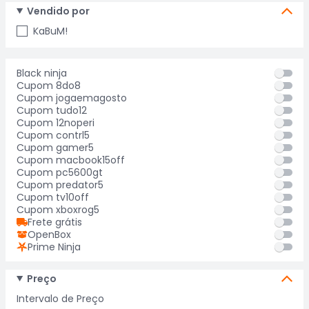
Vendido por
KaBuM!
Black ninja
Cupom 8do8
Cupom jogaemagosto
Cupom tudo12
Cupom 12noperi
Cupom contrl5
Cupom gamer5
Cupom macbook15off
Cupom pc5600gt
Cupom predator5
Cupom tv10off
Cupom xboxrog5
Frete grátis
OpenBox
Prime Ninja
Preço
Intervalo de Preço