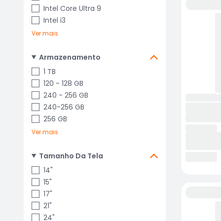
Intel Core Ultra 9
Intel i3
Ver mais
Armazenamento
1 TB
120 - 128 GB
240 - 256 GB
240-256 GB
256 GB
Ver mais
Tamanho Da Tela
14"
15"
17"
21"
24"