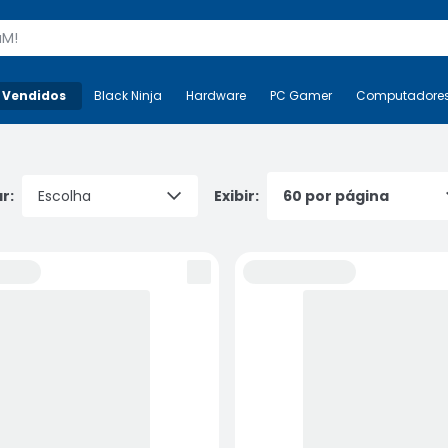
s
 Vendidos
Mais-v-
Black Ninja
Black Ninja
Hardware
Hardware
PC Gamer
PC Gamer
Computadore
Co
r:
Exibir: