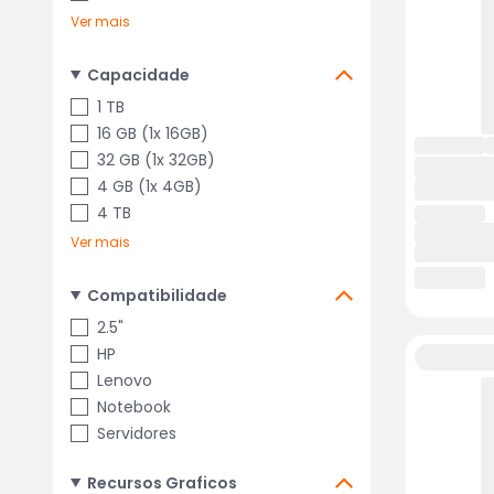
Ver mais
Capacidade
1 TB
16 GB (1x 16GB)
32 GB (1x 32GB)
4 GB (1x 4GB)
4 TB
Ver mais
Compatibilidade
2.5"
HP
Lenovo
Notebook
Servidores
Recursos Graficos