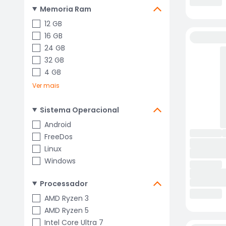
Memoria Ram
12 GB
16 GB
24 GB
32 GB
4 GB
Ver mais
Sistema Operacional
Android
FreeDos
Linux
Windows
Processador
AMD Ryzen 3
AMD Ryzen 5
Intel Core Ultra 7