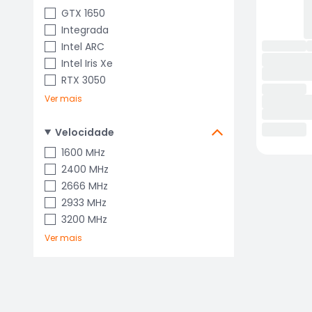
GTX 1650
Integrada
Intel ARC
Intel Iris Xe
RTX 3050
Ver mais
Velocidade
1600 MHz
2400 MHz
2666 MHz
2933 MHz
3200 MHz
Ver mais