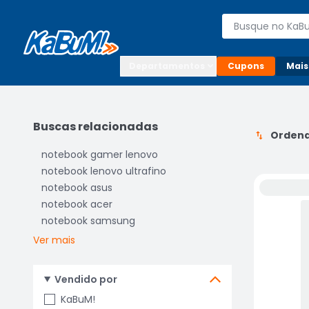
Enviar para:

Buscar produto
Digite o CEP

Departamentos
Cupons
Mais
Buscas relacionadas
Ordena
notebook gamer lenovo
notebook lenovo ultrafino
notebook asus
notebook acer
notebook samsung
Ver mais
Vendido por
KaBuM!