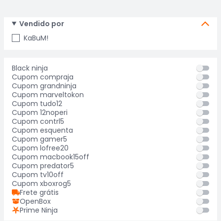
Vendido por
KaBuM!
Black ninja
Cupom compraja
Cupom grandninja
Cupom marveltokon
Cupom tudo12
Cupom 12noperi
Cupom contrl5
Cupom esquenta
Cupom gamer5
Cupom lofree20
Cupom macbook15off
Cupom predator5
Cupom tv10off
Cupom xboxrog5
Frete grátis
OpenBox
Prime Ninja