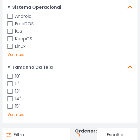
Sistema Operacional
Android
FreeDOS
iOS
KeepOS
Linux
Ver mais
Tamanho Da Tela
10"
11"
13"
14"
15"
Ver mais
Ordenar:
Filtro