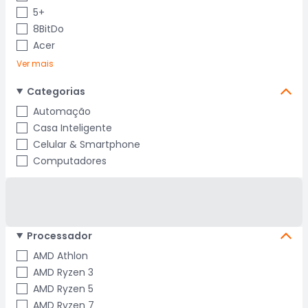
5+
8BitDo
Acer
Ver mais
Categorias
Automação
Casa Inteligente
Celular & Smartphone
Computadores
Processador
AMD Athlon
AMD Ryzen 3
AMD Ryzen 5
AMD Ryzen 7