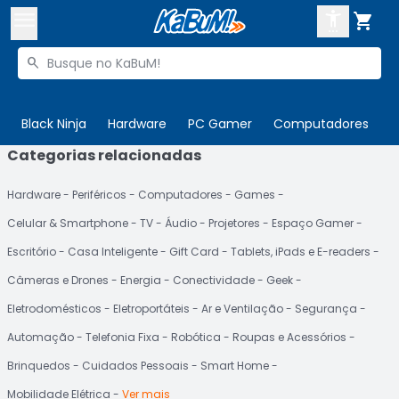



Buscar produtos


Enviar para:
Digite o CEP
Black Ninja
Hardware
PC Gamer
Computadores
P
Categorias relacionadas

Olá. Acesse sua conta
Hardware
Periféricos
Computadores
Games
ENTRE

Departamentos
Celular & Smartphone
TV
Áudio
Projetores
Espaço Gamer
CADASTRE-SE
Cupons

Escritório
Casa Inteligente
Gift Card
Tablets, iPads e E-readers
Câmeras e Drones
Energia
Conectividade
Geek
Mais Vendidos

Eletrodomésticos
Eletroportáteis
Ar e Ventilação
Segurança
Ativar tradutor em libras

Automação
Telefonia Fixa
Robótica
Roupas e Acessórios
Brinquedos
Cuidados Pessoais
Smart Home
Mobilidade Elétrica
Ver mais