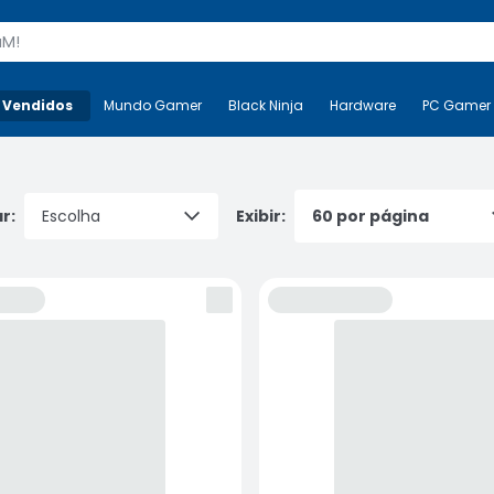
s
 Vendidos
Mais-v-
Mundo Gamer
Mundo Gamer
Black Ninja
Black Ninja
Hardware
Hardware
PC Gamer
r:
Exibir: