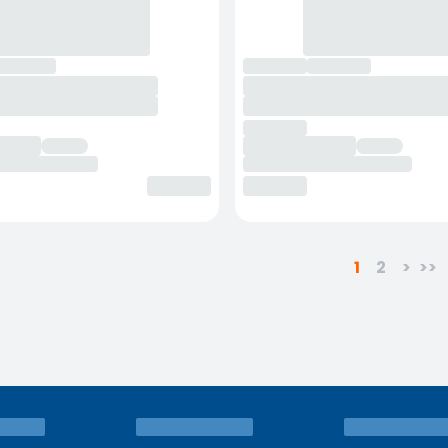
1
2
>
>>