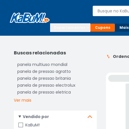
Enviar para:

Buscar produto
Digite o CEP

Departamentos
Cupons
Mais
Buscas relacionadas
Ordena
panela multiuso mondial
panela de pressao agratto
panela de pressao britania
panela de pressao electrolux
panela de pressao eletrica
Ver mais
Vendido por
KaBuM!