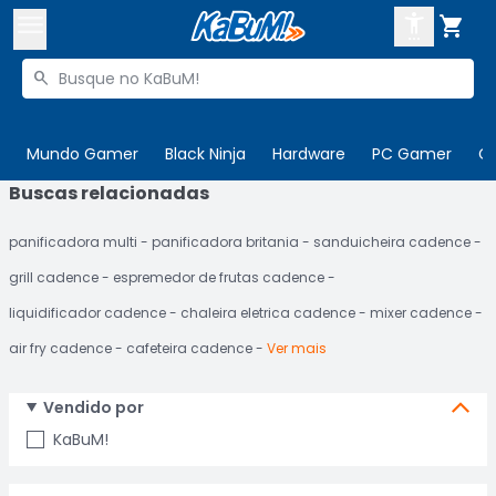



Buscar produtos


Enviar para:
Digite o CEP
Mundo Gamer
Black Ninja
Hardware
PC Gamer
C
Buscas relacionadas

Olá. Acesse sua conta
panificadora multi
panificadora britania
sanduicheira cadence
ENTRE

Departamentos
grill cadence
espremedor de frutas cadence
CADASTRE-SE
Cupons

liquidificador cadence
chaleira eletrica cadence
mixer cadence
air fry cadence
cafeteira cadence
Ver mais
Mais Vendidos

Ativar tradutor em libras

Vendido por
KaBuM!