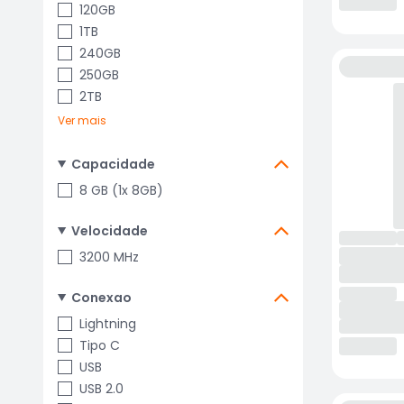
120GB
1TB
240GB
250GB
2TB
Ver mais
Capacidade
8 GB (1x 8GB)
Velocidade
3200 MHz
Conexao
Lightning
Tipo C
USB
USB 2.0