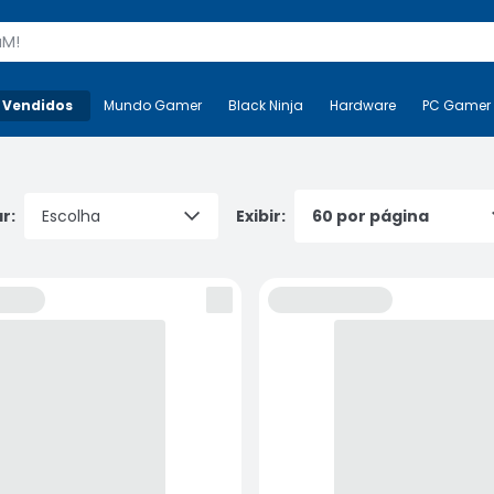
s
 Vendidos
Mais-v-
Mundo Gamer
Mundo Gamer
Black Ninja
Black Ninja
Hardware
Hardware
PC Gamer
r:
Exibir: