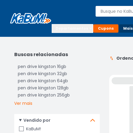
Enviar para:

Buscar produto
Digite o CEP

Departamentos
Cupons
Mais
Buscas relacionadas
Ordena
pen drive kingston 16gb
pen drive kingston 32gb
pen drive kingston 64gb
pen drive kingston 128gb
pen drive kingston 256gb
Ver mais
Vendido por
KaBuM!