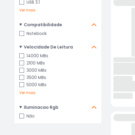
USB 3.1
Ver mais
Compatibilidade
Notebook
Velocidade De Leitura
14000 MBs
2100 MBs
3000 MBs
3500 MBs
5000 MBs
Ver mais
Iluminacao Rgb
Não