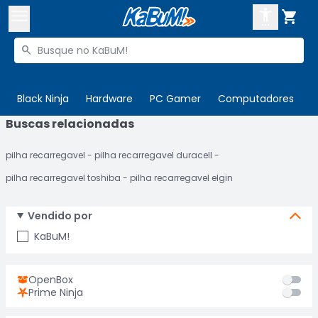



Buscar produtos


Enviar para:
Digite o CEP
Black Ninja
Hardware
PC Gamer
Computadores
P
Buscas relacionadas

Olá. Acesse sua conta
pilha recarregavel
pilha recarregavel duracell
ENTRE

Departamentos
pilha recarregavel toshiba
pilha recarregavel elgin
CADASTRE-SE
Cupons

Vendido por
Mais Vendidos

KaBuM!
Ativar tradutor em libras

OpenBox
Prime Ninja