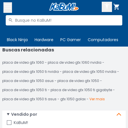



Buscar produtos


Enviar para:
Digite o CEP
Black Ninja
Hardware
PC Gamer
Computadores
P
Buscas relacionadas

Olá. Acesse sua conta
placa de video gtx 1060
placa de video gtx 1060 nvidia
ENTRE

Departamentos
placa de video gtx 1050 ti nvidia
placa de video gtx 1050 nvidia
CADASTRE-SE
Cupons

placa de video gtx 1050 asus
placa de video gtx 1050
placa de video gtx 1050 ti
placa de video gtx 1050 ti gigabyte
Mais Vendidos

placa de video gtx 1050 ti asus
gtx 1050 galax
Ver mais
Ativar tradutor em libras

Vendido por
KaBuM!