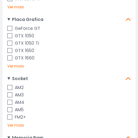
Ver mais
Placa Grafica
GeForce GT
GTX 1050
GTX 1050 Ti
GTX 1650
GTX 1660
Ver mais
Socket
AM2
AM3
AM4
AM5
FM2+
Ver mais
Memoria Ram