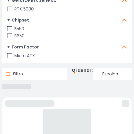
Geforce Rtx Serie 50
RTX 5080
Chipset
B550
B650
Form Factor
Micro ATX
Ordenar:
Filtro