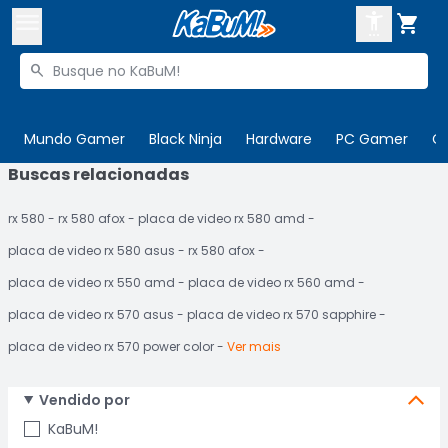



Buscar produtos


Enviar para:
Digite o CEP
Mundo Gamer
Black Ninja
Hardware
PC Gamer
C
Buscas relacionadas

Olá. Acesse sua conta
rx 580
rx 580 afox
placa de video rx 580 amd
ENTRE

Departamentos
placa de video rx 580 asus
rx 580 afox
CADASTRE-SE
Cupons

placa de video rx 550 amd
placa de video rx 560 amd
placa de video rx 570 asus
placa de video rx 570 sapphire
Mais Vendidos

placa de video rx 570 power color
Ver mais
Ativar tradutor em libras

Vendido por
KaBuM!