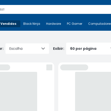
s
 Vendidos
Mais-v-
Black Ninja
Black Ninja
Hardware
Hardware
PC Gamer
PC Gamer
Computadore
Co
r:
Exibir: