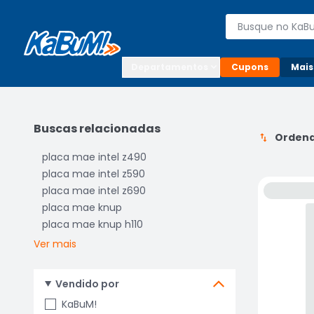
Enviar para:

Buscar produto
Digite o CEP

Departamentos
Cupons
Mais
Buscas relacionadas
Ordena
placa mae intel z490
placa mae intel z590
placa mae intel z690
placa mae knup
placa mae knup h110
Ver mais
Vendido por
KaBuM!