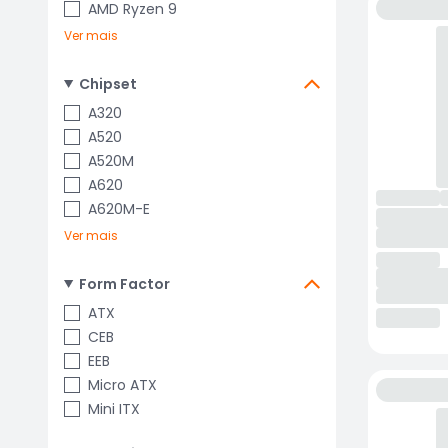
AMD Ryzen 9
Ver mais
Chipset
A320
A520
A520M
A620
A620M-E
Ver mais
Form Factor
ATX
CEB
EEB
Micro ATX
Mini ITX