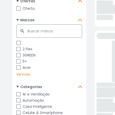
Ofertas
Oferta
Marcas
.
2 Flex
3GREEN
5+
Acer
Ver mais
Categorias
Ar e Ventilação
Automação
Casa Inteligente
Celular & Smartphone