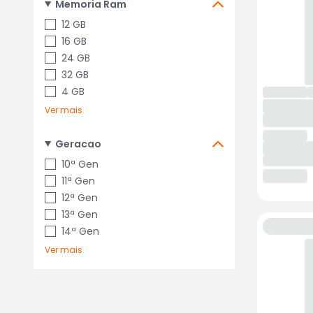
Memoria Ram
12 GB
16 GB
24 GB
32 GB
4 GB
Ver mais
Geracao
10ª Gen
11ª Gen
12ª Gen
13ª Gen
14ª Gen
Ver mais