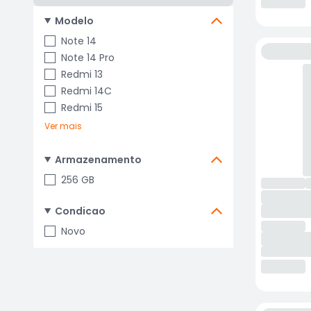
Modelo
Note 14
Note 14 Pro
Redmi 13
Redmi 14C
Redmi 15
Ver mais
Armazenamento
256 GB
Condicao
Novo