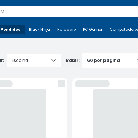
s
 Vendidos
Mais-v-
Black Ninja
Black Ninja
Hardware
Hardware
PC Gamer
PC Gamer
Computadore
Co
r:
Exibir: