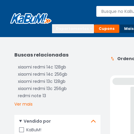
Enviar para:

Buscar produto
Digite o CEP

Departamentos
Cupons
Mais
Buscas relacionadas
Ordena
xiaomi redmi 14c 128gb
xiaomi redmi 14c 256gb
xiaomi redmi 13c 128gb
xiaomi redmi 13c 256gb
redmi note 13
Ver mais
Vendido por
KaBuM!