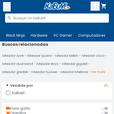



Buscar produtos


Enviar para:
Digite o CEP
Black Ninja
Hardware
PC Gamer
Computadores
P
Buscas relacionadas

Olá. Acesse sua conta
roteador zyxel
roteador quario
roteador belkin
roteador cisco
ENTRE

Departamentos
roteador dual band
roteador elsys
roteador gigabit
CADASTRE-SE
Cupons

roteador greatek
roteador huawei
roteador intelbras
Ver mais
Mais Vendidos

Vendido por
Ativar tradutor em libras

KaBuM!
Frete grátis
OpenBox