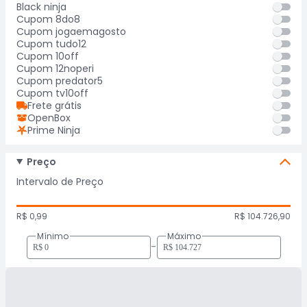
Black ninja
Cupom 8do8
Cupom jogaemagosto
Cupom tudo12
Cupom 10off
Cupom 12noperi
Cupom predator5
Cupom tv10off
Frete grátis
OpenBox
Prime Ninja
Preço
Intervalo de Preço
R$ 0,99
R$ 104.726,90
Mínimo
Máximo
-