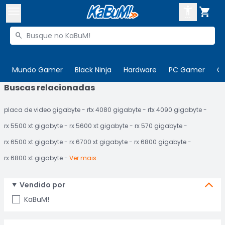



Buscar produtos


Enviar para:
Digite o CEP
Mundo Gamer
Black Ninja
Hardware
PC Gamer
C
Buscas relacionadas

Olá. Acesse sua conta
placa de video gigabyte
rtx 4080 gigabyte
rtx 4090 gigabyte
ENTRE

Departamentos
rx 5500 xt gigabyte
rx 5600 xt gigabyte
rx 570 gigabyte
CADASTRE-SE
Cupons

rx 6500 xt gigabyte
rx 6700 xt gigabyte
rx 6800 gigabyte
rx 6800 xt gigabyte
Ver mais
Mais Vendidos

Ativar tradutor em libras

Vendido por
KaBuM!