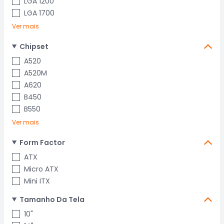
LGA 1200
LGA 1700
Ver mais
Chipset
A520
A520M
A620
B450
B550
Ver mais
Form Factor
ATX
Micro ATX
Mini ITX
Tamanho Da Tela
10"