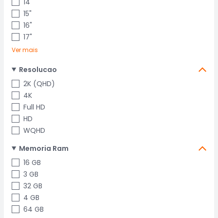
14"
15"
16"
17"
Ver mais
Resolucao
2K (QHD)
4K
Full HD
HD
WQHD
Memoria Ram
16 GB
3 GB
32 GB
4 GB
64 GB