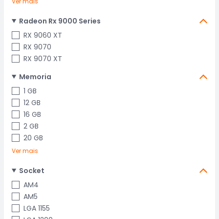
Ver mais
Radeon Rx 9000 Series
RX 9060 XT
RX 9070
RX 9070 XT
Memoria
1 GB
12 GB
16 GB
2 GB
20 GB
Ver mais
Socket
AM4
AM5
LGA 1155