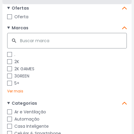
Ofertas
Oferta
Marcas
.
2K
2K GAMES
3GREEN
5+
Ver mais
Categorias
Ar e Ventilação
Automação
Casa Inteligente
Celular & Smartphone