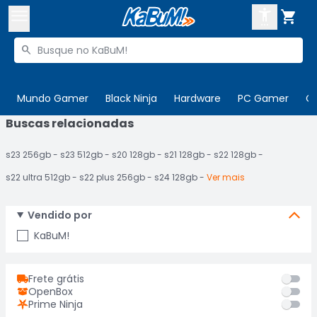



Buscar produtos


Enviar para:
Digite o CEP
Mundo Gamer
Black Ninja
Hardware
PC Gamer
C
Buscas relacionadas

Olá. Acesse sua conta
s23 256gb
s23 512gb
s20 128gb
s21 128gb
s22 128gb
ENTRE

Departamentos
s22 ultra 512gb
s22 plus 256gb
s24 128gb
Ver mais
CADASTRE-SE
Cupons

Vendido por
Mais Vendidos

KaBuM!
Ativar tradutor em libras

Frete grátis
OpenBox
Prime Ninja