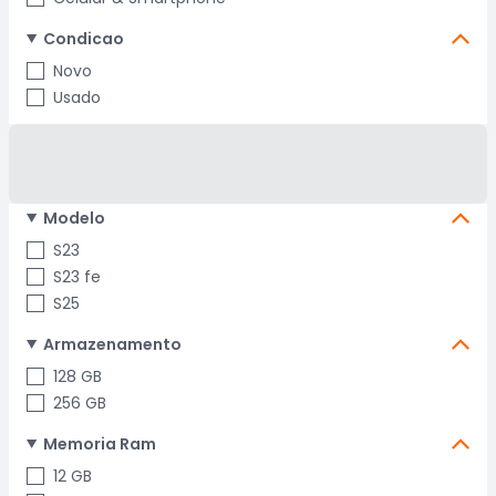
Condicao
Novo
Usado
Modelo
S23
S23 fe
S25
Armazenamento
128 GB
256 GB
Memoria Ram
12 GB