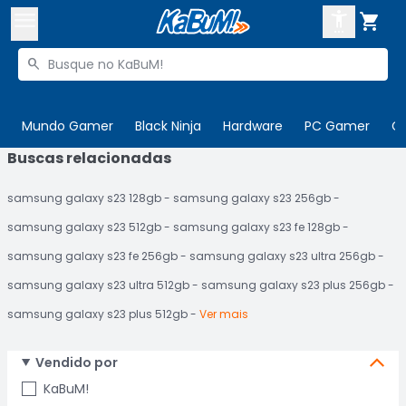



Buscar produtos


Enviar para:
Digite o CEP
Mundo Gamer
Black Ninja
Hardware
PC Gamer
C
Buscas relacionadas

Olá. Acesse sua conta
samsung galaxy s23 128gb
samsung galaxy s23 256gb
ENTRE

Departamentos
samsung galaxy s23 512gb
samsung galaxy s23 fe 128gb
CADASTRE-SE
Cupons

samsung galaxy s23 fe 256gb
samsung galaxy s23 ultra 256gb
samsung galaxy s23 ultra 512gb
samsung galaxy s23 plus 256gb
Mais Vendidos

samsung galaxy s23 plus 512gb
Ver mais
Ativar tradutor em libras

Vendido por
KaBuM!