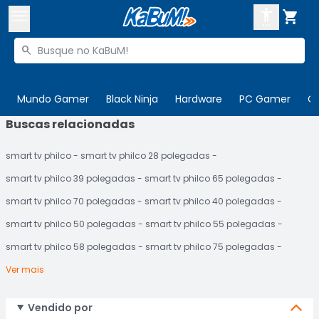



Buscar produtos


Enviar para:
Digite o CEP
Mundo Gamer
Black Ninja
Hardware
PC Gamer
C
Buscas relacionadas

Olá. Acesse sua conta
smart tv philco
smart tv philco 28 polegadas
ENTRE

Departamentos
smart tv philco 39 polegadas
smart tv philco 65 polegadas
CADASTRE-SE
Cupons

smart tv philco 70 polegadas
smart tv philco 40 polegadas
smart tv philco 50 polegadas
smart tv philco 55 polegadas
Mais Vendidos

smart tv philco 58 polegadas
smart tv philco 75 polegadas
Ativar tradutor em libras

Ver mais
Vendido por