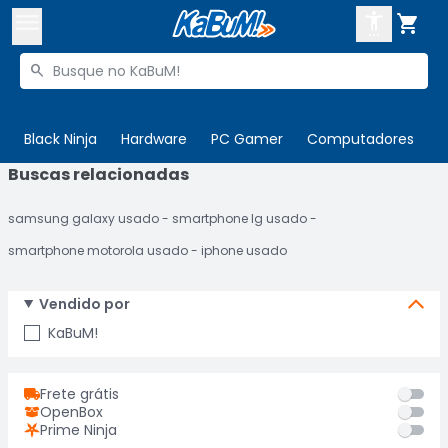



Buscar produtos


Enviar para:
Digite o CEP
Black Ninja
Hardware
PC Gamer
Computadores
P
Buscas relacionadas

Olá. Acesse sua conta
samsung galaxy usado
smartphone lg usado
ENTRE

Departamentos
smartphone motorola usado
iphone usado
CADASTRE-SE
Cupons

Vendido por
Mais Vendidos

KaBuM!
Ativar tradutor em libras

Frete grátis
OpenBox
Prime Ninja