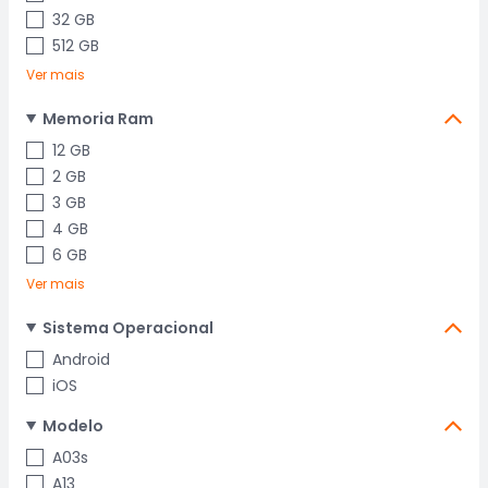
32 GB
512 GB
Ver mais
Memoria Ram
12 GB
2 GB
3 GB
4 GB
6 GB
Ver mais
Sistema Operacional
Android
iOS
Modelo
A03s
A13